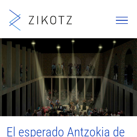
Saltar
al
contenido
El esperado Antzokia de