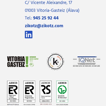
C/ Vicente Aleixandre, 17
01003 Vitoria-Gasteiz (Álava)
Tel.:
945 25 92 44
zikotz@zikotz.com
SR-0240-ES