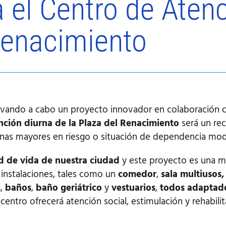
á el Centro de Aten
 Renacimiento
levando a cabo un proyecto innovador en colaboración c
nción diurna de la Plaza del Renacimiento
será un re
onas mayores en riesgo o situación de dependencia mo
ad de vida de nuestra ciudad
y este proyecto es una m
 instalaciones, tales como un
comedor
,
sala multiusos,
s
,
baños
,
baño geriátrico
y
vestuarios
,
todos adaptado
 centro ofrecerá atención social, estimulación y rehabili