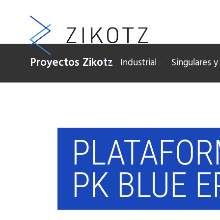
Saltar
al
contenido
Proyectos Zikotz
Industrial
Singulares 
PLATAFOR
PK BLUE E